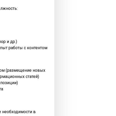
олжность:
op и др.)
пыт работы с контентом
нтом (размещение новых
рмационных статей)
 позиции)
та
ре необходимости в