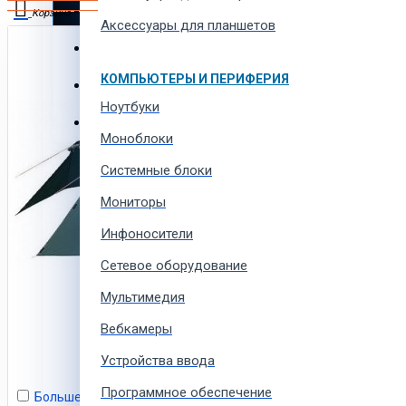
Автотовары и автозапчасти
Корзина
Аксессуары для планшетов
Товары для всей семьи
В корзине пусто!
КОМПЬЮТЕРЫ И ПЕРИФЕРИЯ
Спорт товары, отдых и кемпинг
Ноутбуки
Одежда, обувь и аксессуары
Моноблоки
Системные блоки
Мониторы
Инфоносители
Сетевое оборудование
Мультимедия
Вебкамеры
Устройства ввода
Программное обеспечение
Больше не показывать это сообщение