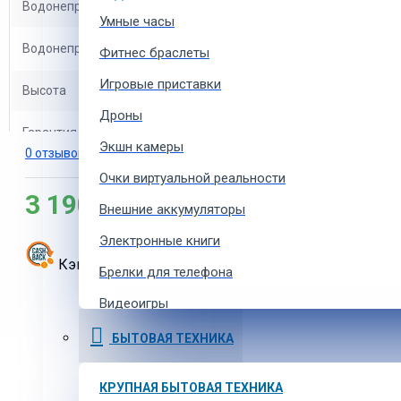
Водонепроницаемость дна
10000 мм
Умные часы
Водонепроницаемость тента
2500 мм
Фитнес браслеты
Игровые приставки
Высота
135 см
Дроны
Гарантия
12 мес.
Экшн камеры
0 отзывов
-
Написать отзыв
Каркас
стеклопластик
Очки виртуальной реальности
3 190 MDL
Внешние аккумуляторы
Количество входов
2
Электронные книги
Количество мест
3
Кэшбэк:
160
MDL
Брелки для телефона
Количество слоев
1
Видеоигры
Ремешки для умных часов
БЫТОВАЯ ТЕХНИКА
Количество тамбуров
1
Аксессуары для экшн-камер
Производитель
Pinguin
КРУПНАЯ БЫТОВАЯ ТЕХНИКА