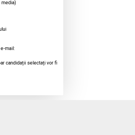
i media)
ului
 e-mail:
r candidații selectați vor fi