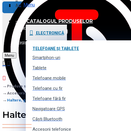
Menu
Achitare
CATALOGUL PRODUSELOR
Promoții și Reduceri
Logare
ELECTRONICĂ
Voucher cadou
Înregistrare
TELEFOANE ȘI TABLETE
Menu
Contacte
Smartphon-uri
Tablete
Telefoane mobile
Produse sportive, pentru tourism și camping
Telefoane cu fir
Accesorii sportive
Telefoane fără fir
Haltere, gantele, greutăți
Navigatoare GPS
Haltere, gantele, greutăți
Căști Bluetooth
Accesorii telefonice