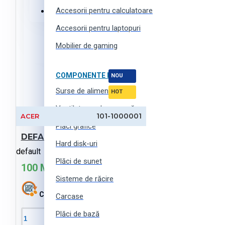
Accesorii pentru calculatoare
Haine, încălțăminte și accesorii
Accesorii pentru laptopuri
Mobilier de gaming
COMPONENTE PC
NOU
Surse de alimentare
HOT
Ventilatoare de carcasă
101-1000001
ACER
Plăci grafice
DEFAULT-products (ro)
Hard disk-uri
default
Plăci de sunet
100 MDL
Sisteme de răcire
Cashback:
0 MDL
Carcase
Plăci de bază
În Coş