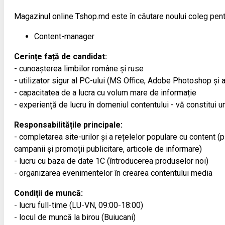
Magazinul online Tshop.md este în căutare noului coleg pent
Content-manager
Cerințe față de candidat:
- cunoașterea limbilor române și ruse
- utilizator sigur al PC-ului (MS Office, Adobe Photoshop și a
- capacitatea de a lucra cu volum mare de informație
- experiență de lucru în domeniul contentului - vă constitui un
Responsabilitățile principale:
- completarea site-urilor și a rețelelor populare cu content (
campanii și promoții publicitare, articole de informare)
- lucru cu baza de date 1С (întroducerea produselor noi)
- organizarea evenimentelor în crearea contentului media
Condiții de muncă:
- lucru full-time (LU-VN, 09:00-18:00)
- locul de muncă la birou (Buiucani)