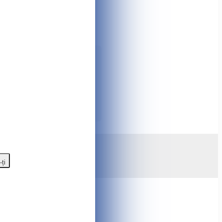
nda pentru Haltere, gantele,
accesorii și componente. ✨
de a pune o întrebare despre
bare care vă interesează la numărul
rogram de fidelizare, cashback,
gazinului online Tshop.md
-ți