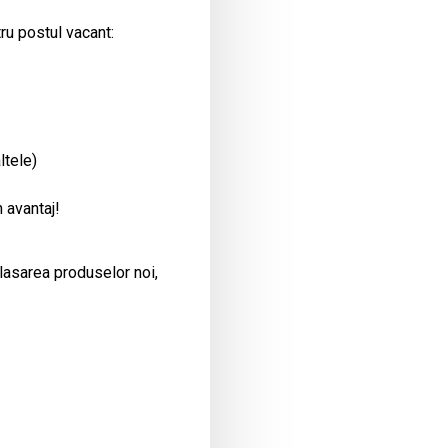
ru postul vacant:
ltele)
 avantaj!
plasarea produselor noi,