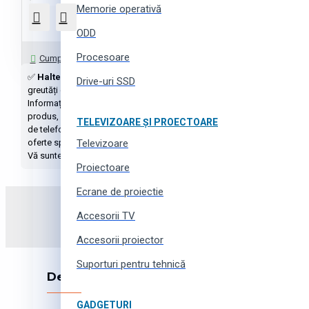
Memorie operativă
ODD
Întrebați-ne
Procesoare
Cumpără cu 1 click
✅
Haltere, gantele, greutăți
cu livrare în Moldova la preț avantajos. 
Drive-uri SSD
greutăți e posibil în credit. Excelentă calitate și garanție oficială de
Informații complete despre produs: descriere, caracteristici, fotografii, 
produs, adăugați la comparație, favorite, coșul de cumpărături sau cumpă
TELEVIZOARE ȘI PROECTOARE
de telefon ☎️
079930960
sau scrieți-ne prin online chat, messengeri sau 
oferte speciale, cupoane și multe altele - tot asta pentru cumpărătorii 
Televizoare
Vă suntem recunoscători pentru fidelitate!
Proiectoare
Ecrane de proiectie
Abonați-vă la newsletter și
Accesorii TV
Accesorii proiector
Suporturi pentru tehnică
Despre companie
GADGETURI