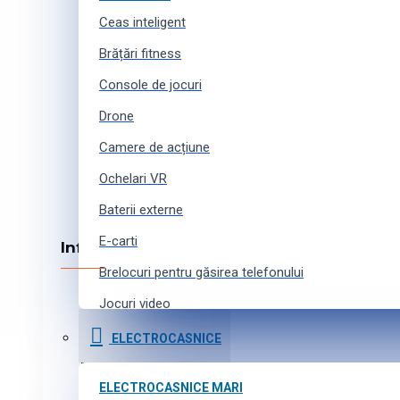
Despre noi
Ceas inteligent
Echipa noastră
Colaborare
Brățări fitness
Locuri vacante
Console de jocuri
Contacte
Drone
Camere de acțiune
Ochelari VR
Baterii externe
E-carti
Informația
Brelocuri pentru găsirea telefonului
Cum cumpărați online
Jocuri video
Metode de achitare
Curele pentru ceasuri inteligente
Cumpărături în credit
ELECTROCASNICE
Livrarea produselor
Accesorii pentru camere de acțiune
Program de afiliere
ELECTROCASNICE MARI