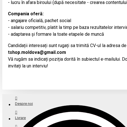
- lucru în afara biroului (după necesitate - crearea contentulu
Compania oferă:
- angajare oficială, pachet social
- salariu competitiv, platit la timp pe baza rezultatelor intervi
- adaptarea și formare la toate etapele de muncă
Candidații interesați sunt rugați sa trimită CV-ul la adresa de
tshop.moldova@gmail.com
Vă rugăm sa indicați poziția dorită în subiectul e-mailului. Doa
invitați la un interviu!
Despre noi
Livrare