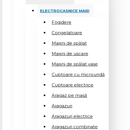
ELECTROCASNICE MARI
Frigidere
Congelatoare
Mașini de spălat
Mașini de uscare
Mașini de spălat vase
Cuptoare cu microundă
Cuptoare electrice
Aragaz pe masă
Aragazuri
Aragazuri electrice
Aragazuri combinate