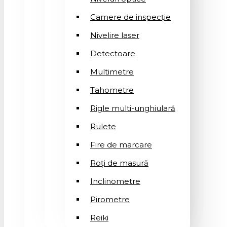
Camere de inspecție
Nivelire laser
Detectoare
Multimetre
Tahometre
Rigle multi-unghiulară
Rulete
Fire de marcare
Roți de masură
Inclinometre
Pirometre
Reiki