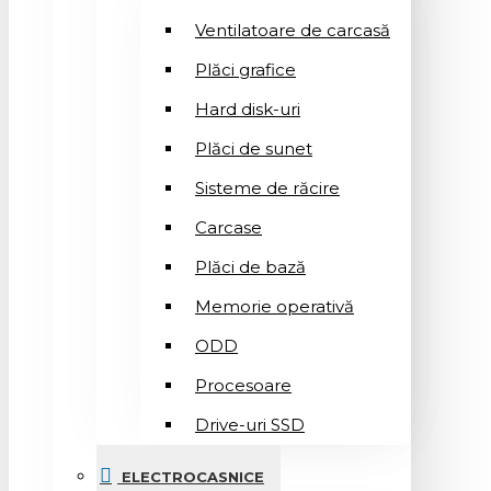
Ventilatoare de carcasă
Plăci grafice
Hard disk-uri
Plăci de sunet
Sisteme de răcire
Carcase
Plăci de bază
Memorie operativă
ODD
Procesoare
Drive-uri SSD
ELECTROCASNICE