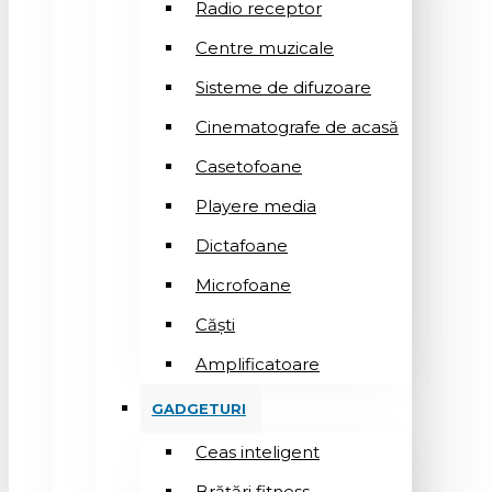
Radio receptor
Centre muzicale
Sisteme de difuzoare
Cinematografe de acasă
Casetofoane
Playere media
Dictafoane
Microfoane
Căşti
Amplificatoare
GADGETURI
Ceas inteligent
Brățări fitness