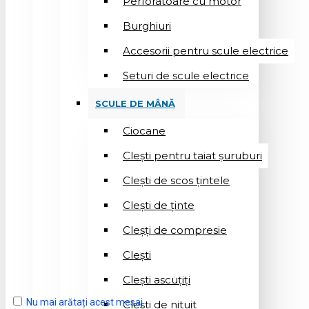
Perforatoare cu motor
Burghiuri
Accesorii pentru scule electrice
Seturi de scule electrice
SCULE DE MÂNĂ
Ciocane
Cleşti pentru taiat șuruburi
Clești de scos țintele
Clești de ținte
Cleșți de compresie
Cleşti
Clești ascuțiți
Nu mai arătați acest mesaj
Cleşti de nituit