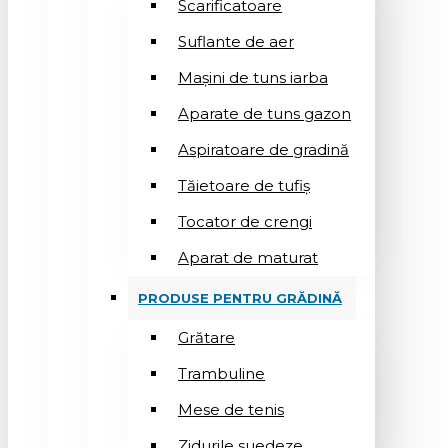
Scarificatoare
Suflantе de aer
Mașini de tuns iarba
Aparate de tuns gazon
Aspiratoare de gradină
Tăietoare de tufiș
Tocator de crengi
Aparat de maturat
PRODUSE PENTRU GRĂDINĂ
Grătare
Trambuline
Mese de tenis
Zidurile suedeze