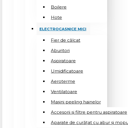
Boilere
Hote
ELECTROCASNICE MICI
Fier de călcat
Aburitori
Aspiratoare
Umidificatoare
Aeroterme
Ventilatoare
Mașini peeling hainelor
Accesorii și filtre pentru aspiratoare
Aparate de curățat cu abur și mopu