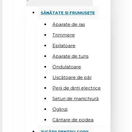
SĂNĂTATE ȘI FRUMUSEȚE
Aparate de ras
Trimmere
Epilatoare
Aparate de tuns
Ondulatoare
Uscătoare de păr
Perii de dinți electrice
Seturi de manichiură
Oglinzi
Cântare de podea
JUCĂRII PENTRU COPII