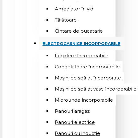
Ambalator în vid
Tăiătoare
Cintare de bucatarie
ELECTROCASNICE INCORPORABILE
Frigidere încorporabile
Congelatoare încorporabile
Mașini de spălat încorporate
Mașini de spălat vase încorporabile
Microunde încorporabile
Panouri aragaz
Panouri electrice
Panouri cu inducție