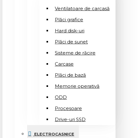
Ventilatoare de carcasă
Plăci grafice
Hard disk-uri
Plăci de sunet
Sisteme de răcire
Carcase
Plăci de bază
Memorie operativă
ODD
Procesoare
Drive-uri SSD
ELECTROCASNICE