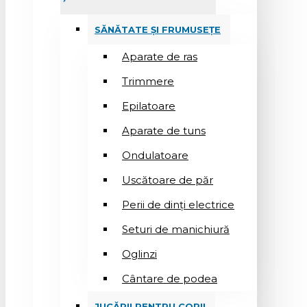
SĂNĂTATE ȘI FRUMUSEȚE
Aparate de ras
Trimmere
Epilatoare
Aparate de tuns
Ondulatoare
Uscătoare de păr
Perii de dinți electrice
Seturi de manichiură
Oglinzi
Cântare de podea
JUCĂRII PENTRU COPII