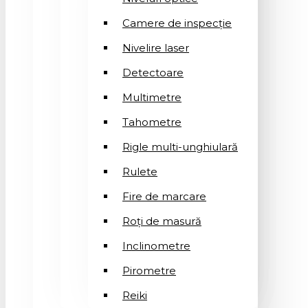
Camere de inspecție
Nivelire laser
Detectoare
Multimetre
Tahometre
Rigle multi-unghiulară
Rulete
Fire de marcare
Roți de masură
Inclinometre
Pirometre
Reiki