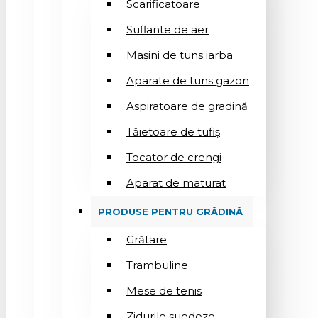
Scarificatoare
Suflantе de aer
Mașini de tuns iarba
Aparate de tuns gazon
Aspiratoare de gradină
Tăietoare de tufiș
Tocator de crengi
Aparat de maturat
PRODUSE PENTRU GRĂDINĂ
Grătare
Trambuline
Mese de tenis
Zidurile suedeze