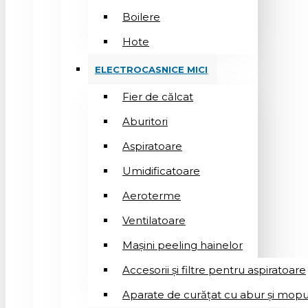
Boilere
Hote
ELECTROCASNICE MICI
Fier de călcat
Aburitori
Aspiratoare
Umidificatoare
Aeroterme
Ventilatoare
Mașini peeling hainelor
Accesorii și filtre pentru aspiratoare
Aparate de curățat cu abur și mopu