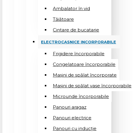
Ambalator în vid
Tăiătoare
Cintare de bucatarie
ELECTROCASNICE INCORPORABILE
Frigidere încorporabile
Congelatoare încorporabile
Mașini de spălat încorporate
Mașini de spălat vase încorporabile
Microunde încorporabile
Panouri aragaz
Panouri electrice
Panouri cu inducție