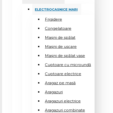
ELECTROCASNICE MARI
Frigidere
Congelatoare
Mașini de spălat
Mașini de uscare
Mașini de spălat vase
Cuptoare cu microundă
Cuptoare electrice
Aragaz pe masă
Aragazuri
Aragazuri electrice
Aragazuri combinate