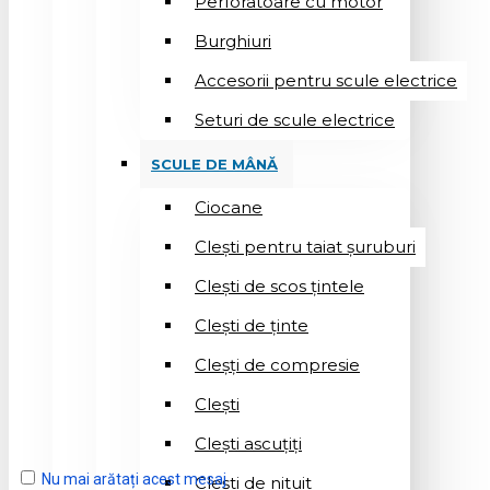
Perforatoare cu motor
Burghiuri
Accesorii pentru scule electrice
Seturi de scule electrice
SCULE DE MÂNĂ
Ciocane
Cleşti pentru taiat șuruburi
Clești de scos țintele
Clești de ținte
Cleșți de compresie
Cleşti
Clești ascuțiți
Nu mai arătați acest mesaj
Cleşti de nituit