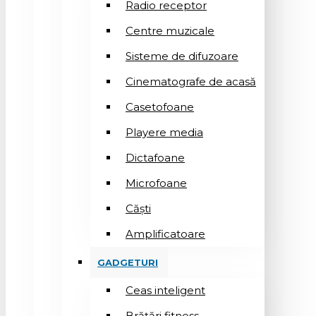
Radio receptor
Centre muzicale
Sisteme de difuzoare
Cinematografe de acasă
Casetofoane
Playere media
Dictafoane
Microfoane
Căşti
Amplificatoare
GADGETURI
Ceas inteligent
Brățări fitness