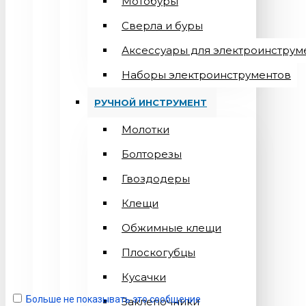
Мотобуры
Сверла и буры
Аксессуары для электроинструм
Наборы электроинструментов
РУЧНОЙ ИНСТРУМЕНТ
Молотки
Болторезы
Гвоздодеры
Клещи
Обжимные клещи
Плоскогубцы
Кусачки
Больше не показывать это сообщение
Заклепочники