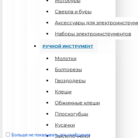
Мотобуры
Сверла и буры
Аксессуары для электроинструм
Наборы электроинструментов
РУЧНОЙ ИНСТРУМЕНТ
Молотки
Болторезы
Гвоздодеры
Клещи
Обжимные клещи
Плоскогубцы
Кусачки
Больше не показывать это сообщение
Заклепочники