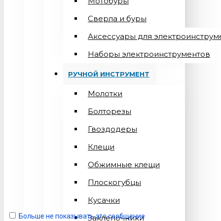
Мотобуры
Сверла и буры
Аксессуары для электроинструм
Наборы электроинструментов
РУЧНОЙ ИНСТРУМЕНТ
Молотки
Болторезы
Гвоздодеры
Клещи
Обжимные клещи
Плоскогубцы
Кусачки
Больше не показывать это сообщение
Заклепочники