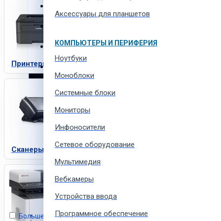
Автотовары и автозапчасти
Корзина
Аксессуары для планшетов
Товары для всей семьи
В корзине пусто!
КОМПЬЮТЕРЫ И ПЕРИФЕРИЯ
Спорт товары, отдых и кемпинг
Ноутбуки
Принтеры
Одежда, обувь и аксессуары
Моноблоки
Системные блоки
Мониторы
Инфоносители
Сетевое оборудование
Сканеры
Мультимедия
Вебкамеры
Устройства ввода
Программное обеспечение
Больше не показывать это сообщение