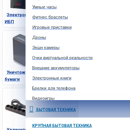
Умные часы
Электропитание,
Фитнес браслеты
ИБП
Игровые приставки
Дроны
Экшн камеры
Очки виртуальной реальности
Внешние аккумуляторы
Уничтожители
Электронные книги
бумаги
Брелки для телефона
Видеоигры
Ремешки для умных часов
БЫТОВАЯ ТЕХНИКА
Аксессуары для экшн-камер
КРУПНАЯ БЫТОВАЯ ТЕХНИКА
Удлинители и