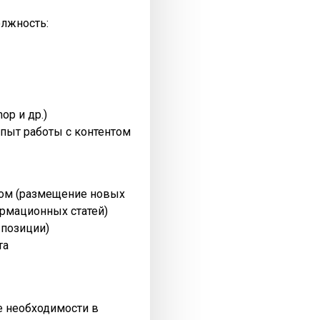
олжность:
op и др.)
пыт работы с контентом
нтом (размещение новых
рмационных статей)
 позиции)
та
ре необходимости в