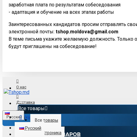
заработная плата по результатам собеседования
- адаптация и обучение на всех этапах работы
Заинтересованных кандидатов просим отправлять сво
электронной почты:
tshop.moldova@gmail.com
В теме письма укажите желаемую должность. Только 
будут приглашены на собеседование!
О нас
Доставка
Все товары
Menu
Русский
Оплата
Все товары
Русский
Электроника
КАТАЛОГ ТОВАРОВ