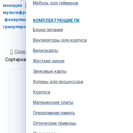
Мебель для геймеров
моющие
таблетки
1
мультифункциональные
6
флокулянт
хлор
1
КОМПЛЕКТУЮЩИЕ ПК
гранулированный
4
Блоки питания
Вентиляторы для корпуса
Видеокарты
Сравнение товаров
Сортировать:
Показывать:
Жесткие диски
Звуковые карты
Кулеры для процессора
Корпуса
Материнские платы
Оперативная память
Оптические приводы