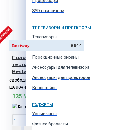
Процессоры
SSD накопители
ТЕЛЕВИЗОРЫ И ПРОЕКТОРЫ
НАЛИЧИИ
Телевизоры
6644
Bestway
Проекторы
Проекционные экраны
Полоски для
тестирования воды 3в1
Aксессуары для телевизора
Bestway
Аксессуары для проекторов
свободный хлор, рН, общая
щёлочность
Кронштейны
135 MDL
ГАДЖЕТЫ
Кэшбэк:
3 MDL
Умные часы
В Корзину
Фитнес браслеты