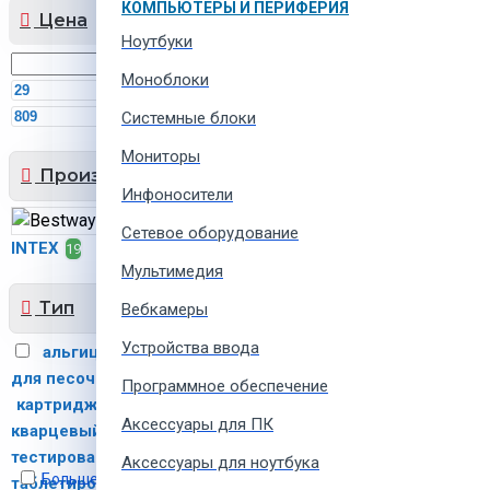
КОМПЬЮТЕРЫ И ПЕРИФЕРИЯ
Цена
Ноутбуки
Моноблоки
MDL
MDL
Системные блоки
Мониторы
Производитель
Инфоносители
Bestway
5
Сетевое оборудование
INTEX
19
Мультимедия
Тип
Вебкамеры
Устройства ввода
альгицид
заполнение
2
для песочных фильтров
1
Программное обеспечение
картриджи
песок
6
Аксессуары для ПК
кварцевый
полоски для
1
тестирования воды
соль
1
Аксессуары для ноутбука
Больше не показывать это сообщение
таблетированная
средства
1