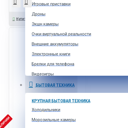
Игровые приставки
Дроны
Задать вопрос
Купить в 1 клик
Экшн камеры
Очки виртуальной реальности
Внешние аккумуляторы
Электронные книги
Брелки для телефона
Видеоигры
Ремешки для умных часов
БЫТОВАЯ ТЕХНИКА
Аксессуары для экшн-камер
КРУПНАЯ БЫТОВАЯ ТЕХНИКА
Холодильники
ФОТОТЕХНИКА
НАЛИЧИИ
Зеркальные фотоаппараты
Морозильные камеры