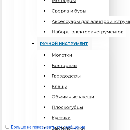
Мотобуры
Сверла и буры
Аксессуары для электроинструм
Наборы электроинструментов
РУЧНОЙ ИНСТРУМЕНТ
Молотки
Болторезы
Гвоздодеры
Клещи
Обжимные клещи
Плоскогубцы
Кусачки
Больше не показывать это сообщение
Заклепочники