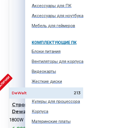
Аксессуары для ПК
Аксессуары для ноутбука
Мебель для геймеров
КОМПЛЕКТУЮЩИЕ ПК
Блоки питания
Вентиляторы для корпуса
Видеокарты
НАЛИЧИИ
Жесткие диски
Звуковые карты
213
DeWalt
Кулеры для процессора
Строительный миксер
Dewalt DWD241
Корпуса
1800W
Материнские платы