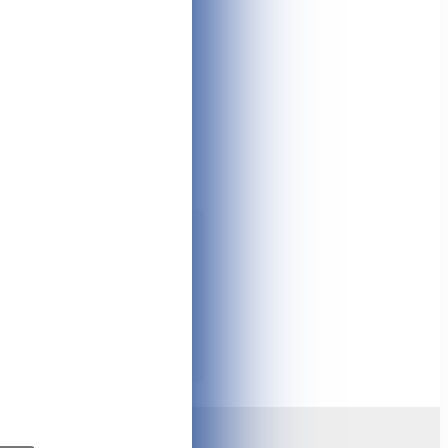
ой по всей стране. Заказать
т и выбор продуктов, новинки
зывы – Вы можете найти в
 один клик. ⭐️ Вы также
йн чат, мессенджеры или соц.
я наших клиентов онлайн
газина Tshop.md