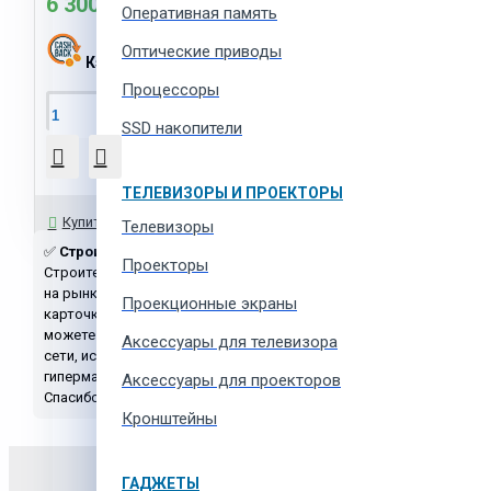
6 300 MDL
Оперативная память
Оптические приводы
Кэшбэк:
315 MDL
Процессоры
В Корзину
SSD накопители
ТЕЛЕВИЗОРЫ И ПРОЕКТОРЫ
Задать вопрос
Купить в 1 клик
Телевизоры
✅
Строительные миксеры
с доставкой по Молдове по низким ц
Проекторы
Строительные миксеры возможно в кредит. Превосходное качес
на рынке, а также аксессуары и комплектующие. ✨ Полную инфор
Проекционные экраны
карточке товара. В том числе возможность задать вопрос по това
можете задать нашему онлайн консультанту любой интересующий
Aксессуары для телевизора
сети, используя функционал сайта в правом-нижнем углу. Програ
гипермаркета
Tshop.md
.
Аксессуары для проекторов
Спасибо Вам за доверие!
Кронштейны
Подпишитесь и буд
ГАДЖЕТЫ