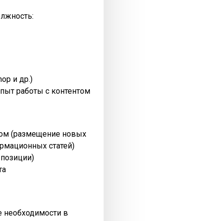
олжность:
op и др.)
пыт работы с контентом
нтом (размещение новых
рмационных статей)
 позиции)
та
ре необходимости в