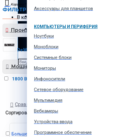
Автотовары и автозапчасти
Корзина
Аксессуары для планшетов
ФИЛЬТР
Сбросить
Товары для всей семьи
В корзине пусто!
КОМПЬЮТЕРЫ И ПЕРИФЕРИЯ
Спорт товары, отдых и кемпинг
Производитель
Ноутбуки
Одежда, обувь и аксессуары
Моноблоки
DeWalt
1
Системные блоки
Мощность
Мониторы
1800 Вт
Инфоносители
1
Сетевое оборудование
Мультимедия
Сравнение товаров
Вебкамеры
Сортировать:
Показывать:
Устройства ввода
Программное обеспечение
Больше не показывать это сообщение