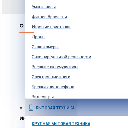
Умные часы
Фитнес браслеты
О компании
Игровые приставки
Дроны
О нас
Экшн камеры
Наша команда
Сотрудничество
Очки виртуальной реальности
Вакансии
Внешние аккумуляторы
Контакты
Электронные книги
Брелки для телефона
Видеоигры
Ремешки для умных часов
БЫТОВАЯ ТЕХНИКА
Аксессуары для экшн-камер
Информация
КРУПНАЯ БЫТОВАЯ ТЕХНИКА