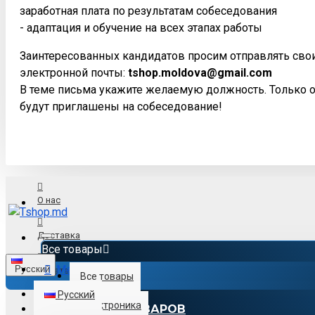
заработная плата по результатам собеседования
- адаптация и обучение на всех этапах работы
Заинтересованных кандидатов просим отправлять сво
электронной почты:
tshop.moldova@gmail.com
В теме письма укажите желаемую должность. Только 
будут приглашены на собеседование!
О нас
Доставка
Все товары
Menu
Русский
Оплата
Все товары
Русский
Электроника
КАТАЛОГ ТОВАРОВ