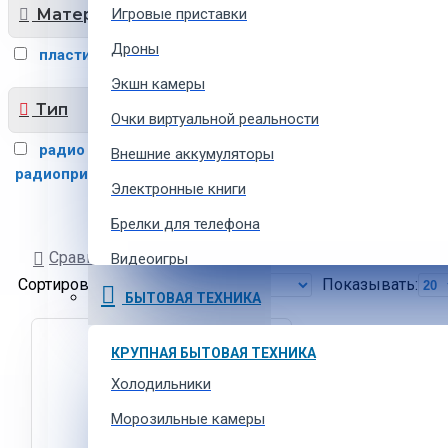
Материал корпуса
Игровые приставки
Дроны
пластик
2
Экшн камеры
Тип
Очки виртуальной реальности
радио портативное
22
Внешние аккумуляторы
радиоприемники
4
Электронные книги
Брелки для телефона
Сравнение товаров
Видеоигры
Сортировать:
Показывать:
Ремешки для умных часов
БЫТОВАЯ ТЕХНИКА
Аксессуары для экшн-камер
КРУПНАЯ БЫТОВАЯ ТЕХНИКА
Холодильники
ФОТОТЕХНИКА
Зеркальные фотоаппараты
Морозильные камеры