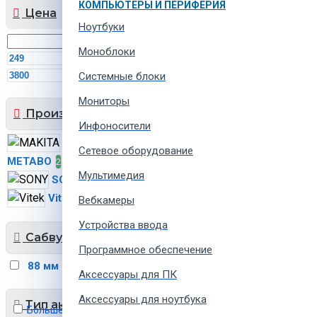
КОМПЬЮТЕРЫ И ПЕРИФЕРИЯ
Цена
Ноутбуки
Моноблоки
MDL
MDL
Системные блоки
Мониторы
Производитель
Инфоносители
MAKITA
2
Сетевое оборудование
METABO
Muse
2
9
Мультимедия
SONY
SVEN
3
9
Vitek
2
Вебкамеры
Устройства ввода
Сабвуфер
Программное обеспечение
88 мм
10
Аксессуары для ПК
Аксессуары для ноутбука
Тип аккумулятора
Больше не показывать это сообщение