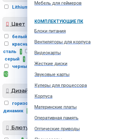
Мебель для геймеров
Lithium-Ion
9
КОМПЛЕКТУЮЩИЕ ПК
Цвет
Блоки питания
белый
бирюзовый
1
1
Вентиляторы для корпуса
красный
нержавеющая
3
сталь
розовый
1
2
Видеокарты
серый
синий, чёрный
1
1
Жесткие диски
черный, синий
чёрный
1
12
Звуковые карты
Кулеры для процессора
Дизайн колонок
Корпуса
горизонально
мини-
8
Материнские платы
динамик
полка/стол
1
12
Оперативная память
Блютуз
Оптические приводы