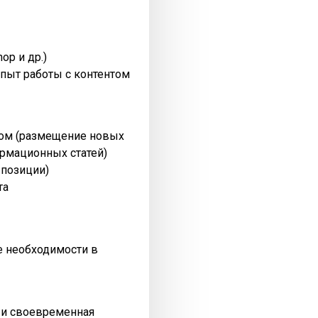
op и др.)
пыт работы с контентом
нтом (размещение новых
рмационных статей)
 позиции)
та
ре необходимости в
я и своевременная