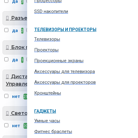
Процессоры
да
нет
3
17
SSD накопители
Разъем для наушников
ТЕЛЕВИЗОРЫ И ПРОЕКТОРЫ
да
нет
2
19
Телевизоры
Блок питания
Проекторы
да
нет
1
13
Проекционные экраны
Aксессуары для телевизора
Дистанционное
Аксессуары для проекторов
Управление
Кронштейны
нет
21
ГАДЖЕТЫ
Светомузыка
Умные часы
нет
20
Фитнес браслеты