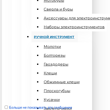
Мотобуры
Сверла и буры
Аксессуары для электроинструм
Наборы электроинструментов
РУЧНОЙ ИНСТРУМЕНТ
Молотки
Болторезы
Гвоздодеры
Клещи
Обжимные клещи
Плоскогубцы
Кусачки
Больше не показывать это сообщение
Заклепочники