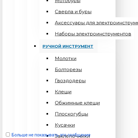
Мотобуры
Сверла и буры
Аксессуары для электроинструм
Наборы электроинструментов
РУЧНОЙ ИНСТРУМЕНТ
Молотки
Болторезы
Гвоздодеры
Клещи
Обжимные клещи
Плоскогубцы
Кусачки
Больше не показывать это сообщение
Заклепочники