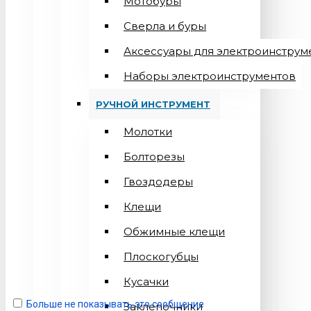
Мотобуры
Сверла и буры
Аксессуары для электроинструм
Наборы электроинструментов
РУЧНОЙ ИНСТРУМЕНТ
Молотки
Болторезы
Гвоздодеры
Клещи
Обжимные клещи
Плоскогубцы
Кусачки
Больше не показывать это сообщение
Заклепочники