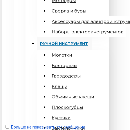
Мотобуры
Сверла и буры
Аксессуары для электроинструм
Наборы электроинструментов
РУЧНОЙ ИНСТРУМЕНТ
Молотки
Болторезы
Гвоздодеры
Клещи
Обжимные клещи
Плоскогубцы
Кусачки
Больше не показывать это сообщение
Заклепочники