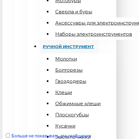
Мотобуры
Сверла и буры
Аксессуары для электроинструм
Наборы электроинструментов
РУЧНОЙ ИНСТРУМЕНТ
Молотки
Болторезы
Гвоздодеры
Клещи
Обжимные клещи
Плоскогубцы
Кусачки
Больше не показывать это сообщение
Заклепочники