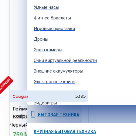
Умные часы
Фитнес браслеты
Игровые приставки
Дроны
Экшн камеры
Очки виртуальной реальности
Внешние аккумуляторы
НАЛИЧИИ
Электронные книги
Брелки для телефона
5395
Cougar
Видеоигры
Геймерский напольный
Ремешки для умных часов
БЫТОВАЯ ТЕХНИКА
коврик Cougar Command
Аксессуары для экшн-камер
Чёрный
КРУПНАЯ БЫТОВАЯ ТЕХНИКА
759 MDL