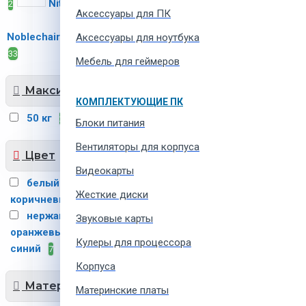
Nitro Concepts
2
2
Аксессуары для ПК
Noblechairs
ThunderX3
Аксессуары для ноутбука
19
33
Мебель для геймеров
Максимальная нагрузка
КОМПЛЕКТУЮЩИЕ ПК
50 кг
100 кг
2
1
Блоки питания
Вентиляторы для корпуса
Цвет
Видеокарты
белый
зелёный
8
3
Жесткие диски
коричневый
красный
1
6
нержавеющая сталь
1
Звуковые карты
оранжевый
розовый
5
1
Кулеры для процессора
синий
чёрный
7
57
Корпуса
Материал кресла
Материнские платы