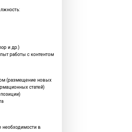
олжность:
op и др.)
пыт работы с контентом
нтом (размещение новых
рмационных статей)
 позиции)
та
ре необходимости в