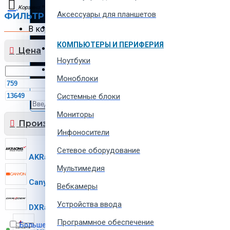
Автотовары и автозапчасти
Корзина
Аксессуары для планшетов
ФИЛЬТР
Сбросить
Товары для всей семьи
В корзине пусто!
КОМПЬЮТЕРЫ И ПЕРИФЕРИЯ
Спорт товары, отдых и кемпинг
Цена
Ноутбуки
Одежда, обувь и аксессуары
Моноблоки
MDL
MDL
Системные блоки
Мониторы
Производитель
Инфоносители
Сетевое оборудование
AKRacing
Bloody
19
2
Мультимедия
Canyon
Cougar
3
7
Вебкамеры
Устройства ввода
DXRacer
Gamemax
2
Программное обеспечение
Больше не показывать это сообщение