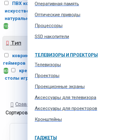
ПВХ кожа
винил
Оперативная память
6
1
искусственная кожа
66
Оптические приводы
натуральная кожа
ткань
2
Процессоры
10
SSD накопители
Тип
ТЕЛЕВИЗОРЫ И ПРОЕКТОРЫ
коврики напольные для
геймеров
кресла игровые
1
Телевизоры
кресла офисные
83
2
Проекторы
столы игровые
3
Проекционные экраны
Aксессуары для телевизора
Сравнение товаров
Аксессуары для проекторов
Сортировать:
Показывать:
Кронштейны
ГАДЖЕТЫ