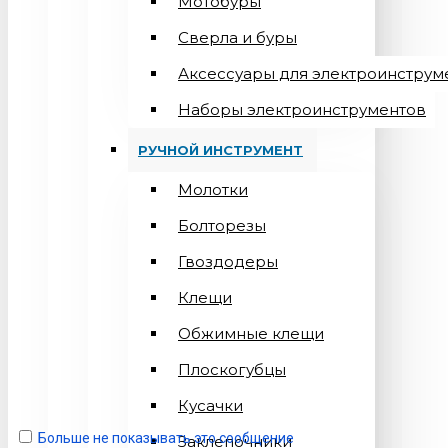
Мотобуры
Сверла и буры
Аксессуары для электроинструм
Наборы электроинструментов
РУЧНОЙ ИНСТРУМЕНТ
Молотки
Болторезы
Гвоздодеры
Клещи
Обжимные клещи
Плоскогубцы
Кусачки
Больше не показывать это сообщение
Заклепочники