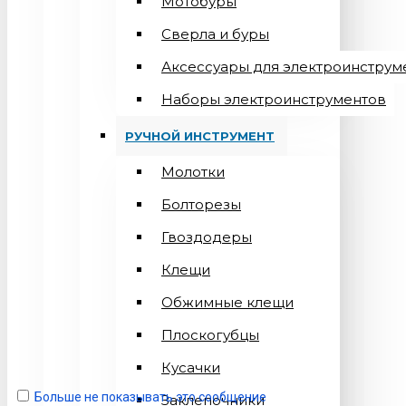
Мотобуры
Сверла и буры
Аксессуары для электроинструм
Наборы электроинструментов
РУЧНОЙ ИНСТРУМЕНТ
Молотки
Болторезы
Гвоздодеры
Клещи
Обжимные клещи
Плоскогубцы
Кусачки
Больше не показывать это сообщение
Заклепочники