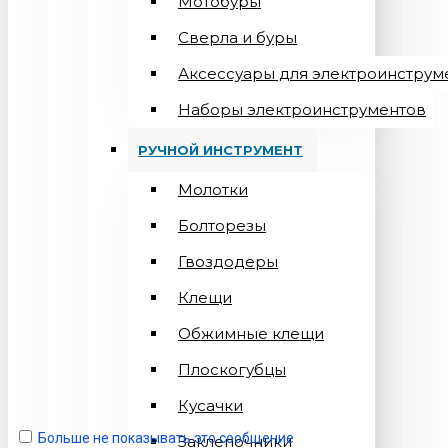
Мотобуры
Сверла и буры
Аксессуары для электроинструм
Наборы электроинструментов
РУЧНОЙ ИНСТРУМЕНТ
Молотки
Болторезы
Гвоздодеры
Клещи
Обжимные клещи
Плоскогубцы
Кусачки
Больше не показывать это сообщение
Заклепочники