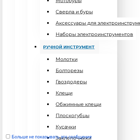
Мотобуры
Сверла и буры
Аксессуары для электроинструм
Наборы электроинструментов
РУЧНОЙ ИНСТРУМЕНТ
Молотки
Болторезы
Гвоздодеры
Клещи
Обжимные клещи
Плоскогубцы
Кусачки
Больше не показывать это сообщение
Заклепочники