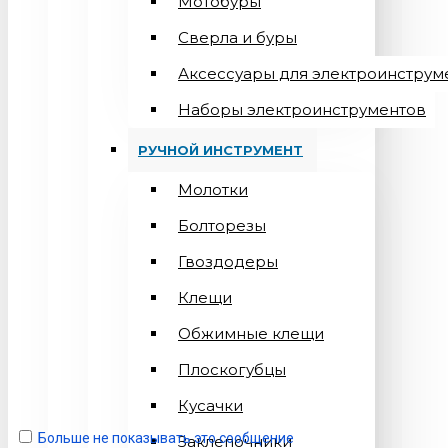
Мотобуры
Сверла и буры
Аксессуары для электроинструм
Наборы электроинструментов
РУЧНОЙ ИНСТРУМЕНТ
Молотки
Болторезы
Гвоздодеры
Клещи
Обжимные клещи
Плоскогубцы
Кусачки
Больше не показывать это сообщение
Заклепочники