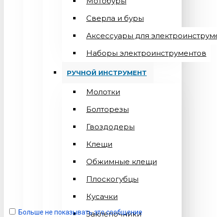
Мотобуры
Сверла и буры
Аксессуары для электроинструм
Наборы электроинструментов
РУЧНОЙ ИНСТРУМЕНТ
Молотки
Болторезы
Гвоздодеры
Клещи
Обжимные клещи
Плоскогубцы
Кусачки
Больше не показывать это сообщение
Заклепочники