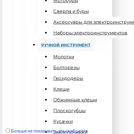
Мотобуры
Сверла и буры
Аксессуары для электроинструм
Наборы электроинструментов
РУЧНОЙ ИНСТРУМЕНТ
Молотки
Болторезы
Гвоздодеры
Клещи
Обжимные клещи
Плоскогубцы
Кусачки
Больше не показывать это сообщение
Заклепочники