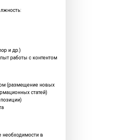
олжность:
op и др.)
пыт работы с контентом
нтом (размещение новых
рмационных статей)
 позиции)
та
ре необходимости в