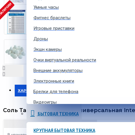
 НАЛИЧИИ
Умные часы
Фитнес браслеты
Игровые приставки
Дроны
Экшн камеры
Очки виртуальной реальности
Внешние аккумуляторы
Электронные книги
ХАРАКТЕРИСТИКИ
Брелки для телефона
Видеоигры
Соль Таблетированная Универсальная Inte
Ремешки для умных часов
БЫТОВАЯ ТЕХНИКА
Аксессуары для экшн-камер
КРУПНАЯ БЫТОВАЯ ТЕХНИКА