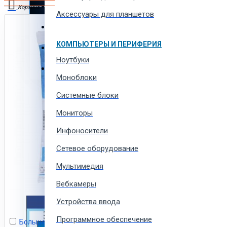
Автотовары и автозапчасти
Корзина
Аксессуары для планшетов
Товары для всей семьи
В корзине пусто!
КОМПЬЮТЕРЫ И ПЕРИФЕРИЯ
Спорт товары, отдых и кемпинг
Ноутбуки
Одежда, обувь и аксессуары
Моноблоки
Системные блоки
Мониторы
Инфоносители
Сетевое оборудование
Мультимедия
Вебкамеры
Устройства ввода
Программное обеспечение
Больше не показывать это сообщение