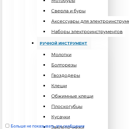
Мотобуры
Сверла и буры
Аксессуары для электроинструм
Наборы электроинструментов
РУЧНОЙ ИНСТРУМЕНТ
Молотки
Болторезы
Гвоздодеры
Клещи
Обжимные клещи
Плоскогубцы
Кусачки
Больше не показывать это сообщение
Заклепочники