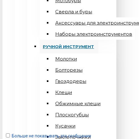
Мотобуры
Сверла и буры
Аксессуары для электроинструм
Наборы электроинструментов
РУЧНОЙ ИНСТРУМЕНТ
Молотки
Болторезы
Гвоздодеры
Клещи
Обжимные клещи
Плоскогубцы
Кусачки
Больше не показывать это сообщение
Заклепочники