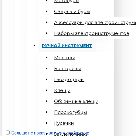
Мотобуры
Сверла и буры
Аксессуары для электроинструм
Наборы электроинструментов
РУЧНОЙ ИНСТРУМЕНТ
Молотки
Болторезы
Гвоздодеры
Клещи
Обжимные клещи
Плоскогубцы
Кусачки
Больше не показывать это сообщение
Заклепочники