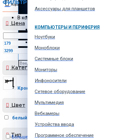
ФИЛЬТР
Сбросить
Автотовары и автозапчасти
Корзина
Аксессуары для планшетов
Товары для всей семьи
В корзине пусто!
Цена
КОМПЬЮТЕРЫ И ПЕРИФЕРИЯ
Спорт товары, отдых и кемпинг
Ноутбуки
Одежда, обувь и аксессуары
MDL
Моноблоки
MDL
Системные блоки
Категории
Мониторы
Инфоносители
Кронштейны
18
Сетевое оборудование
Мультимедия
Цвет
Вебкамеры
белый
чёрный
1
17
Устройства ввода
Тип
Программное обеспечение
Больше не показывать это сообщение