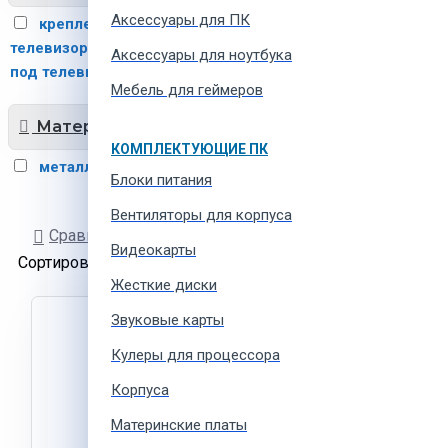
Аксессуары для ПК
крепление настенное для
телевизора
подставки
15
Аксессуары для ноутбука
под телевизор
3
Мебель для геймеров
Материал
КОМПЛЕКТУЮЩИЕ ПК
металл
17
Блоки питания
Вентиляторы для корпуса
Сравнение товаров
Видеокарты
Сортировать:
Показывать:
Жесткие диски
Звуковые карты
Кулеры для процессора
Корпуса
Материнские платы