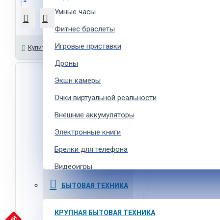
Умные часы
Фитнес браслеты
Игровые приставки
Задать вопрос
Купить в 1 клик
Дроны
Экшн камеры
Очки виртуальной реальности
Внешние аккумуляторы
Электронные книги
Брелки для телефона
Видеоигры
Ремешки для умных часов
БЫТОВАЯ ТЕХНИКА
Аксессуары для экшн-камер
КРУПНАЯ БЫТОВАЯ ТЕХНИКА