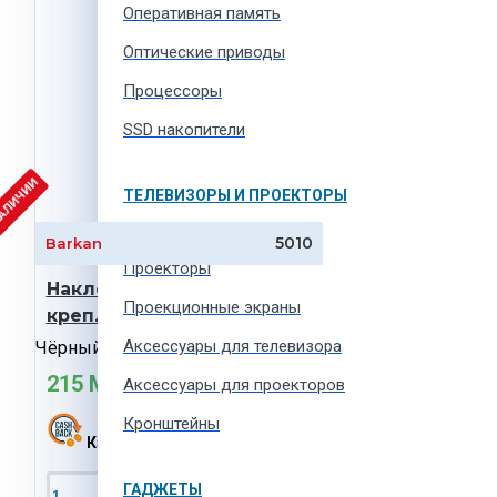
Оперативная память
Оптические приводы
Процессоры
SSD накопители
НАЛИЧИИ
ТЕЛЕВИЗОРЫ И ПРОЕКТОРЫ
Телевизоры
5010
Barkan
Проекторы
Наклонное настенное
Проекционные экраны
крепление BARKAN E820
Aксессуары для телевизора
Чёрный
215 MDL
Аксессуары для проекторов
Кронштейны
Кэшбэк:
4 MDL
ГАДЖЕТЫ
В Корзину