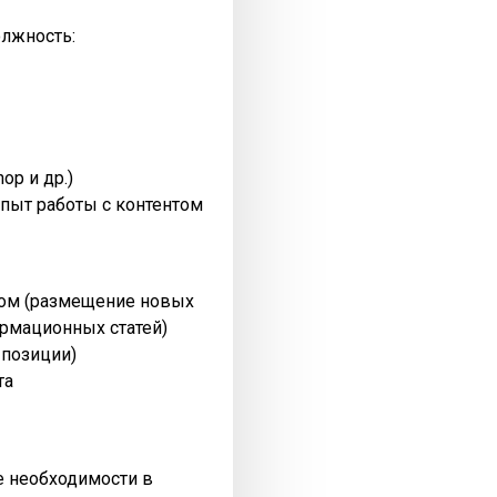
олжность:
op и др.)
пыт работы с контентом
нтом (размещение новых
рмационных статей)
 позиции)
та
ре необходимости в