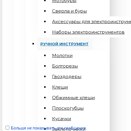
Мотобуры
Сверла и буры
Аксессуары для электроинструм
Наборы электроинструментов
РУЧНОЙ ИНСТРУМЕНТ
Молотки
Болторезы
Гвоздодеры
Клещи
Обжимные клещи
Плоскогубцы
Кусачки
Больше не показывать это сообщение
Заклепочники