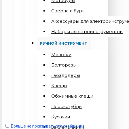
Мотобуры
Сверла и буры
Аксессуары для электроинструм
Наборы электроинструментов
РУЧНОЙ ИНСТРУМЕНТ
Молотки
Болторезы
Гвоздодеры
Клещи
Обжимные клещи
Плоскогубцы
Кусачки
Больше не показывать это сообщение
Заклепочники