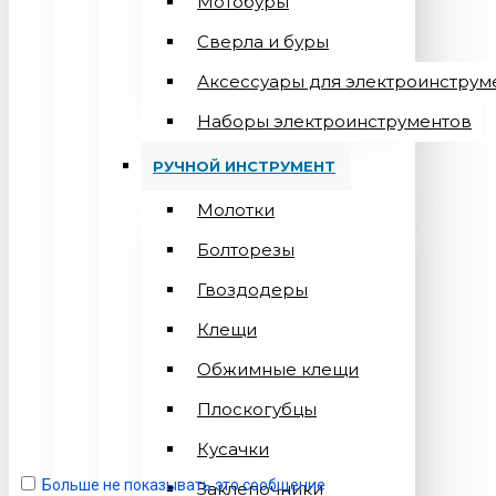
Мотобуры
Сверла и буры
Аксессуары для электроинструм
Наборы электроинструментов
РУЧНОЙ ИНСТРУМЕНТ
Молотки
Болторезы
Гвоздодеры
Клещи
Обжимные клещи
Плоскогубцы
Кусачки
Больше не показывать это сообщение
Заклепочники