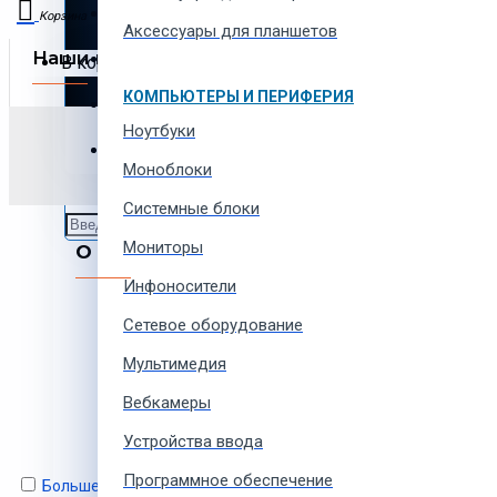
Автотовары и автозапчасти
Корзина
Аксессуары для планшетов
Наши партнеры
Товары для всей семьи
В корзине пусто!
КОМПЬЮТЕРЫ И ПЕРИФЕРИЯ
Спорт товары, отдых и кемпинг
Ноутбуки
Подпишитесь и буд
Одежда, обувь и аксессуары
Моноблоки
Системные блоки
Мониторы
О компании
Инфоносители
О нас
Сетевое оборудование
Наша команда
Мультимедия
Сотрудничество
Вакансии
Вебкамеры
Контакты
Устройства ввода
Программное обеспечение
Больше не показывать это сообщение