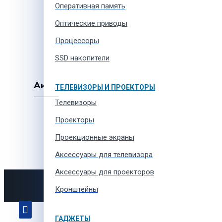
Подарочный сертификат
Оперативная память
Гарантийное обслуживание
Оптические приводы
Защита прав потребителей
Политика возврата и обмена
Процессоры
Заявка на возврат
SSD накопители
Аккаунт
ТЕЛЕВИЗОРЫ И ПРОЕКТОРЫ
Телевизоры
Мой аккаунт
Проекторы
Избранные товары
История заказов
Проекционные экраны
Кэшбэк
Aксессуары для телевизора
Аксессуары для проекторов
Tsh
Кронштейны
ГАДЖЕТЫ