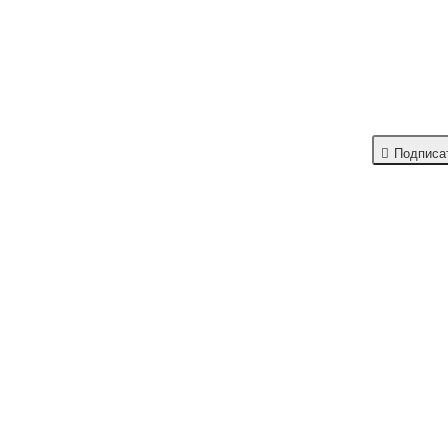
ьте первым к курсе всех новостей, акций и скидок на сайте интернет-ма
Подписа