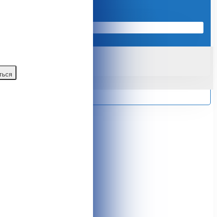
газина Tshop.md
ться