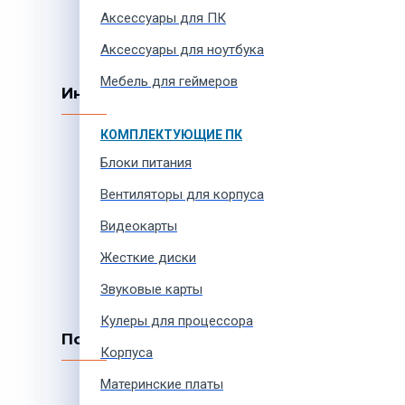
Аксессуары для ПК
Аксессуары для ноутбука
Мебель для геймеров
Информация
КОМПЛЕКТУЮЩИЕ ПК
Как купить онлайн
Способы оплаты
Блоки питания
Покупки в кредит
Вентиляторы для корпуса
Доставка товаров
Видеокарты
Партнерская программа
Карта сайта
Жесткие диски
Все товары
Звуковые карты
Кулеры для процессора
Покупателям
Корпуса
Материнские платы
Производители