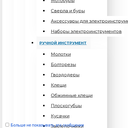
Мотобуры
Сверла и буры
Аксессуары для электроинструм
Наборы электроинструментов
РУЧНОЙ ИНСТРУМЕНТ
Молотки
Болторезы
Гвоздодеры
Клещи
Обжимные клещи
Плоскогубцы
Кусачки
Больше не показывать это сообщение
Заклепочники