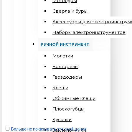
Мотобуры
Сверла и буры
Аксессуары для электроинструм
Наборы электроинструментов
РУЧНОЙ ИНСТРУМЕНТ
Молотки
Болторезы
Гвоздодеры
Клещи
Обжимные клещи
Плоскогубцы
Кусачки
Больше не показывать это сообщение
Заклепочники