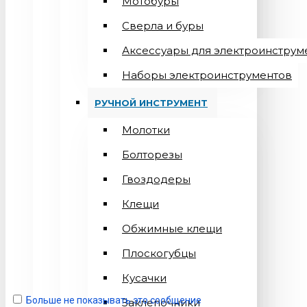
Мотобуры
Сверла и буры
Аксессуары для электроинструм
Наборы электроинструментов
РУЧНОЙ ИНСТРУМЕНТ
Молотки
Болторезы
Гвоздодеры
Клещи
Обжимные клещи
Плоскогубцы
Кусачки
Больше не показывать это сообщение
Заклепочники