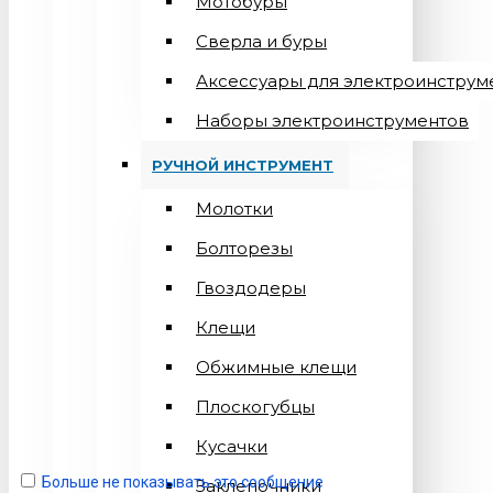
Мотобуры
Сверла и буры
Аксессуары для электроинструм
Наборы электроинструментов
РУЧНОЙ ИНСТРУМЕНТ
Молотки
Болторезы
Гвоздодеры
Клещи
Обжимные клещи
Плоскогубцы
Кусачки
Больше не показывать это сообщение
Заклепочники