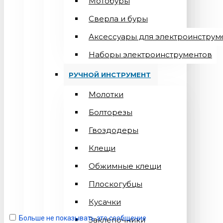
Мотобуры
Сверла и буры
Аксессуары для электроинструм
Наборы электроинструментов
РУЧНОЙ ИНСТРУМЕНТ
Молотки
Болторезы
Гвоздодеры
Клещи
Обжимные клещи
Плоскогубцы
Кусачки
Больше не показывать это сообщение
Заклепочники