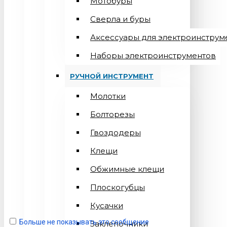
Мотобуры
Сверла и буры
Аксессуары для электроинструм
Наборы электроинструментов
РУЧНОЙ ИНСТРУМЕНТ
Молотки
Болторезы
Гвоздодеры
Клещи
Обжимные клещи
Плоскогубцы
Кусачки
Больше не показывать это сообщение
Заклепочники