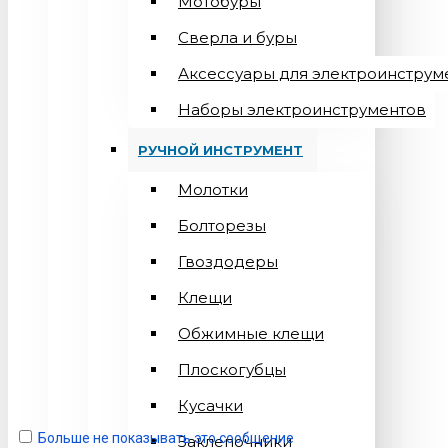
Мотобуры
Сверла и буры
Аксессуары для электроинструм
Наборы электроинструментов
РУЧНОЙ ИНСТРУМЕНТ
Молотки
Болторезы
Гвоздодеры
Клещи
Обжимные клещи
Плоскогубцы
Кусачки
Больше не показывать это сообщение
Заклепочники