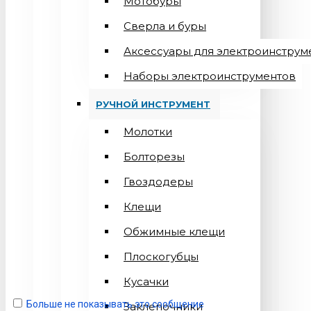
Мотобуры
Сверла и буры
Аксессуары для электроинструм
Наборы электроинструментов
РУЧНОЙ ИНСТРУМЕНТ
Молотки
Болторезы
Гвоздодеры
Клещи
Обжимные клещи
Плоскогубцы
Кусачки
Больше не показывать это сообщение
Заклепочники