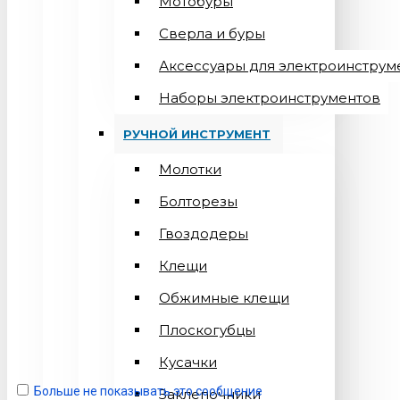
Мотобуры
Сверла и буры
Аксессуары для электроинструм
Наборы электроинструментов
РУЧНОЙ ИНСТРУМЕНТ
Молотки
Болторезы
Гвоздодеры
Клещи
Обжимные клещи
Плоскогубцы
Кусачки
Больше не показывать это сообщение
Заклепочники