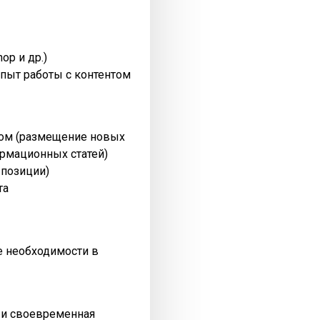
op и др.)
пыт работы с контентом
нтом (размещение новых
рмационных статей)
 позиции)
та
ре необходимости в
я и своевременная