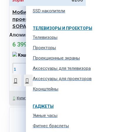
Процессоры
SSD накопители
Мобильный стенд для
проекционного экрана
SOPAR 8415AR
ТЕЛЕВИЗОРЫ И ПРОЕКТОРЫ
Алюминий
Телевизоры
6 399 MDL
Проекторы
Кэшбэк:
128 MDL
Проекционные экраны
Aксессуары для телевизора
В Корзину
Аксессуары для проекторов
Кронштейны
Задать вопрос
Купить в 1 клик
ГАДЖЕТЫ
Умные часы
Фитнес браслеты