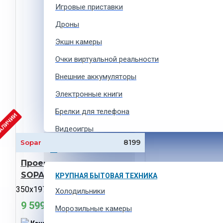
Игровые приставки
Дроны
Экшн камеры
Очки виртуальной реальности
Внешние аккумуляторы
Электронные книги
Брелки для телефона
НАЛИЧИИ
Видеоигры
8199
Sopar
Ремешки для умных часов
БЫТОВАЯ ТЕХНИКА
Проекционный экран
Аксессуары для экшн-камер
SOPAR ARIES 8352AR
КРУПНАЯ БЫТОВАЯ ТЕХНИКА
350x197cm (363x210), Ratio 16:9
Холодильники
ФОТОТЕХНИКА
9 599 MDL
Зеркальные фотоаппараты
Морозильные камеры