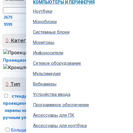
КОМПЬЮТЕРЫ И ПЕРИФЕРИЯ
Ноутбуки
MDL
Моноблоки
MDL
Системные блоки
Категории
Мониторы
Инфоносители
Проекционные экраны
8
Сетевое оборудование
Кронштейны
1
Мультимедия
Тип
Вебкамеры
Устройства ввода
стенды мобильные для
проекционного экрана
1
Программное обеспечение
экраны на раме
экраны с
7
Аксессуары для ПК
ручным управлением
1
Аксессуары для ноутбука
Больше не показывать это сообщение