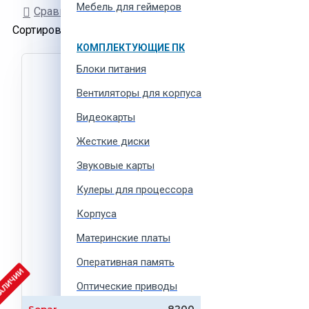
Мебель для геймеров
Сравнение товаров
Сортировать:
Показывать:
КОМПЛЕКТУЮЩИЕ ПК
Блоки питания
Вентиляторы для корпуса
Видеокарты
Жесткие диски
Звуковые карты
Кулеры для процессора
Корпуса
Материнские платы
Оперативная память
НАЛИЧИИ
Оптические приводы
8200
Sopar