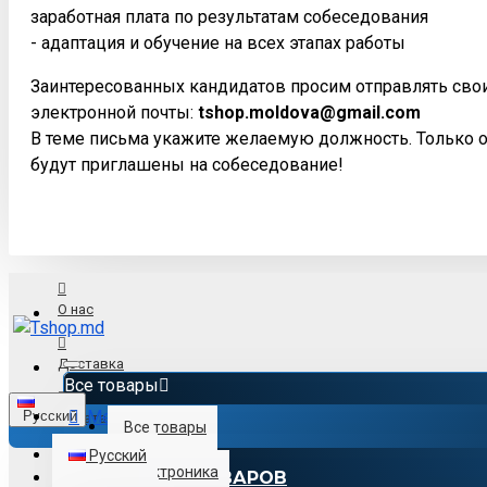
заработная плата по результатам собеседования
- адаптация и обучение на всех этапах работы
Заинтересованных кандидатов просим отправлять сво
электронной почты:
tshop.moldova@gmail.com
В теме письма укажите желаемую должность. Только 
будут приглашены на собеседование!
О нас
Доставка
Все товары
Menu
Русский
Оплата
Все товары
Русский
Электроника
КАТАЛОГ ТОВАРОВ