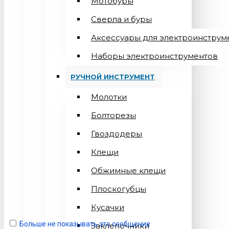
Мотобуры
Сверла и буры
Аксессуары для электроинструм
Наборы электроинструментов
РУЧНОЙ ИНСТРУМЕНТ
Молотки
Болторезы
Гвоздодеры
Клещи
Обжимные клещи
Плоскогубцы
Кусачки
Больше не показывать это сообщение
Заклепочники