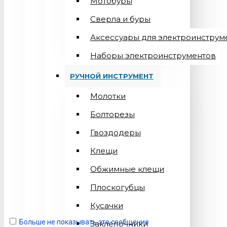
Мотобуры
Сверла и буры
Аксессуары для электроинструм
Наборы электроинструментов
РУЧНОЙ ИНСТРУМЕНТ
Молотки
Болторезы
Гвоздодеры
Клещи
Обжимные клещи
Плоскогубцы
Кусачки
Больше не показывать это сообщение
Заклепочники