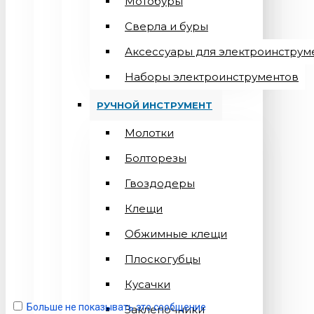
Мотобуры
Сверла и буры
Аксессуары для электроинструм
Наборы электроинструментов
РУЧНОЙ ИНСТРУМЕНТ
Молотки
Болторезы
Гвоздодеры
Клещи
Обжимные клещи
Плоскогубцы
Кусачки
Больше не показывать это сообщение
Заклепочники