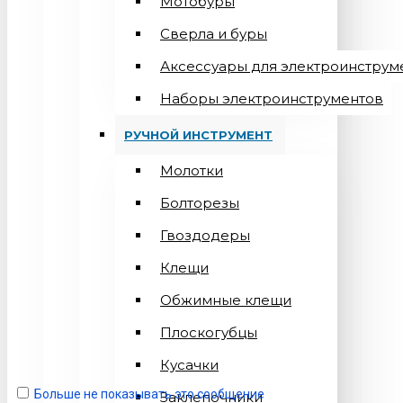
Мотобуры
Сверла и буры
Аксессуары для электроинструм
Наборы электроинструментов
РУЧНОЙ ИНСТРУМЕНТ
Молотки
Болторезы
Гвоздодеры
Клещи
Обжимные клещи
Плоскогубцы
Кусачки
Больше не показывать это сообщение
Заклепочники