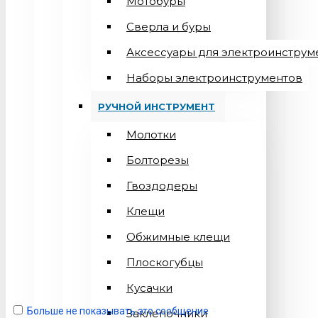
Мотобуры
Сверла и буры
Аксессуары для электроинструм
Наборы электроинструментов
РУЧНОЙ ИНСТРУМЕНТ
Молотки
Болторезы
Гвоздодеры
Клещи
Обжимные клещи
Плоскогубцы
Кусачки
Больше не показывать это сообщение
Заклепочники