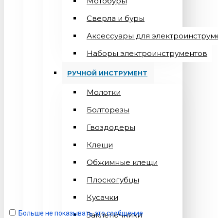
Мотобуры
Сверла и буры
Аксессуары для электроинструм
Наборы электроинструментов
РУЧНОЙ ИНСТРУМЕНТ
Молотки
Болторезы
Гвоздодеры
Клещи
Обжимные клещи
Плоскогубцы
Кусачки
Больше не показывать это сообщение
Заклепочники